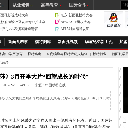
证
从业短训
高等教育
国际合作
新面孔影视模特大赛
京东·新面孔模特大赛
院校服装设计及表演专业招生会
NEWFACE男模大赛
带一路”少儿表演国际邀请赛
AFIA时尚编导认证
讯
新面孔赛事
模特图库
新面孔视频
华谊兄弟新面孔
加盟
术高中学历教育
|
模特高考
|
时尚编导与模特经纪人培训
|
模特就业
|
新面孔学
风云录
莎》3月开季大片“回望成长的时代”
2017/2/28 16:49:07
来源：
中国模特在线
薛冬琪又为我们呈现新季时装的迷人风采，演绎《时尚芭莎》3月开季刊时
时装周上的风采为这个春天画出一笔独有的色彩。近日，国际超
新季时装的迷人风采，演绎《时尚芭莎》3月开季刊时装主题大