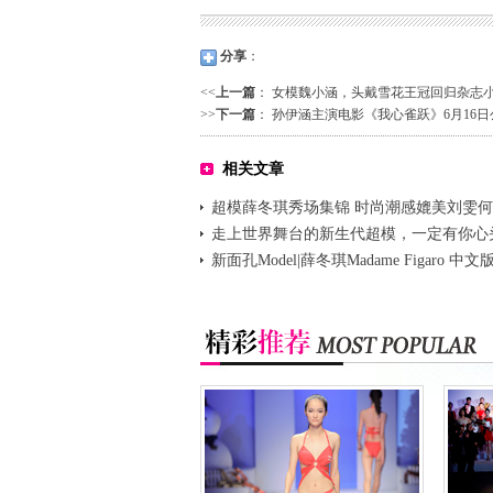
分享
：
<<
上一篇
：
女模魏小涵，头戴雪花王冠回归杂志
>>
下一篇
：
孙伊涵主演电影《我心雀跃》6月16日
相关文章
超模薛冬琪秀场集锦 时尚潮感媲美刘雯
走上世界舞台的新生代超模，一定有你心
新面孔Model|薛冬琪Madame Figaro 中文
封面大片