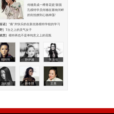
何穗美成一樽青花瓷!新面
孔模特学员何穗在塞纳河畔
的街拍撩到心驰神荡!
筱诺]
"痛"并快乐的在新丝路模特学校的学习
野]
T台之上的灵气女子
晓慧]
模特再也不是单纯意义上的花瓶
祝玲玲
孙伊涵
张汝佳
汤沁怡
薛冬琪
王熹