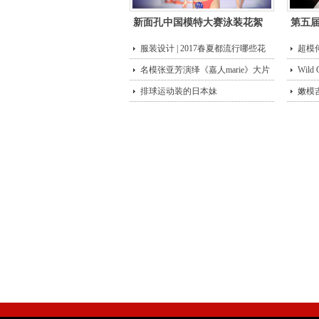
新面孔中国模特大赛泳装花絮
第五
服装设计 | 2017春夏都流行哪些花
超模
型？
名模张亚芳演绎《嘉人marie》大片
街头
Wild
排球运动装的日本妹
嫩模
唇诱