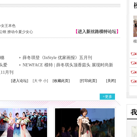
小女王本色
【
进入新丝路模特论坛
】
公映 撩动今夏少女心
模
何穗
薛冬琪登《InStyle 优家画报》五月刊
头爱
NEWFACE 模特 | 薛冬琪头顶香菇头 展现时尚新
版11月刊
世界
[进入论坛]
[大 中 小]
[收藏此页]
[打印此页]
[关闭]
+更多