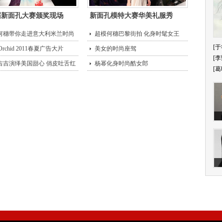
届新面孔大赛颁奖现场
新面孔模特大赛华美礼服秀
何穗带你走进意大利米兰时尚
超模何穗巴黎街拍 化身时髦女王
[于
 Orchid 2011春夏广告大片
美女的时尚座驾
[李
吉吉演绎美国甜心 俏皮吐舌红
杨幂化身时尚酷女郎
[葛