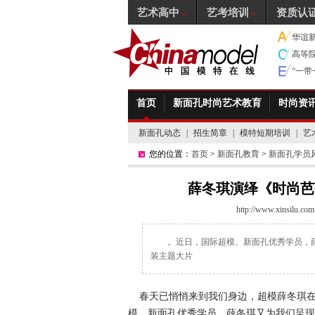
艺术高中
艺考培训
资质认
华谊
高等
“一
首页
新面孔时尚艺术教育
时尚资
新面孔动态
|
招生简章
|
模特短期培训
|
艺
您的位置：
首页
>
新面孔教育
>
新面孔学员
薛冬琪演绎《时尚芭
http://www.xinsilu.com
。近日，国际超模、新面孔优秀学员，
装主题大片
春天已悄悄来到我们身边，超模薛冬琪在
模、新面孔优秀学员，薛冬琪又为我们呈现