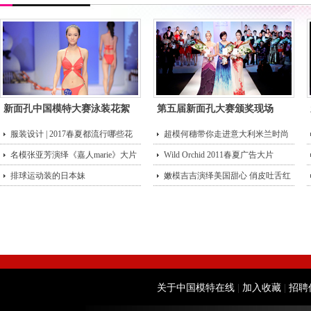
新面孔中国模特大赛泳装花絮
第五届新面孔大赛颁奖现场
服装设计 | 2017春夏都流行哪些花
超模何穗带你走进意大利米兰时尚
型？
名模张亚芳演绎《嘉人marie》大片
街头
Wild Orchid 2011春夏广告大片
排球运动装的日本妹
嫩模吉吉演绎美国甜心 俏皮吐舌红
唇诱
关于中国模特在线
|
加入收藏
|
招聘