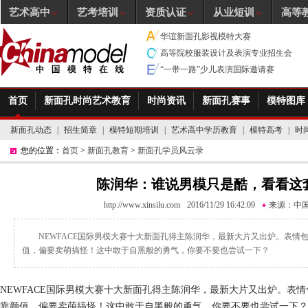
艺术高中
艺考培训
资质认证
从业短训
高等
华谊新面孔影视模特大赛
高等院校服装设计及表演专业招生会
“一带一路”少儿表演国际邀请赛
首页
新面孔时尚艺术教育
时尚资讯
新面孔赛事
模特图库
新面孔动态
|
招生简章
|
模特短期培训
|
艺术高中学历教育
|
模特高考
|
时
您的位置：
首页
>
新面孔教育
>
新面孔学员风云录
陈润华：谁说男模只是酷，看看这
http://www.xinsilu.com
2016/11/29 16:42:09
来源：
中
NEWFACE国际男模大赛十大新面孔得主陈润华，最新大片又出炉。表情
值，偏要卖萌搞怪！这中敢于自黑般的勇气，你要不要也尝试一下？
NEWFACE国际男模大赛十大新面孔得主陈润华，最新大片又出炉。表
靠颜值，偏要卖萌搞怪！这中敢于自黑般的勇气，你要不要也尝试一下？