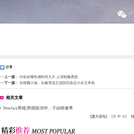
分享
：
<<
上一篇
：
付欢欢曝性感时尚大片 上演制服诱惑
>>
下一篇
：
女模魏小涵，头戴雪花王冠回归杂志小女王本色
相关文章
Newface男模|男模陈润华，子由映像季
[进入论坛]
[大 中 小]
[