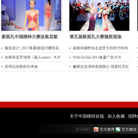
新面孔中国模特大赛泳装花絮
第五届新面孔大赛颁奖现场
服装设计 | 2017春夏都流行哪些花
超模何穗带你走进意大利米兰时尚
型？
名模张亚芳演绎《嘉人marie》大片
街头
Wild Orchid 2011春夏广告大片
排球运动装的日本妹
嫩模吉吉演绎美国甜心 俏皮吐舌红
唇诱
关于中国模特在线
|
加入收藏
|
招聘
关注我们：
官方微博
官方微信