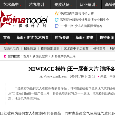
艺术高中
艺考培训
资质认证
从业短训
高等
华谊新面孔影视模特大赛
高等院校服装设计及表演专业招生会
“一带一路”少儿表演国际邀请赛
首页
新面孔时尚艺术教育
时尚资讯
新面孔赛事
模特图库
新面孔动态
|
招生简章
|
模特短期培训
|
艺术高中学历教育
|
模特高考
|
时
您的位置：
首页
>
新面孔教育
>
新面孔学员风云录
NEWFACE 模特 |王一唇膏大片 演
http://www.xinsilu.com
2016/11/16 14:23:18
来源：
中
口红被称为任何女人都能拥有的奢侈品，同时也是改变气色展现气质的必备
扇”口红系列拍摄一组广告大片，将各色唇膏的特点一一展现：玫瑰粉的妩媚妖
新，橘红色的热情奔放。
口红被称为任何女人都能拥有的奢侈品，同时也是改变气色展现气质的必