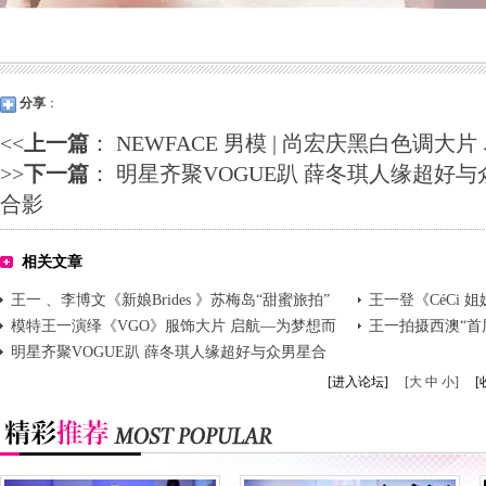
分享
：
<<
上一篇
：
NEWFACE 男模 | 尚宏庆黑白色调大
>>
下一篇
：
明星齐聚VOGUE趴 薛冬琪人缘超好与
合影
相关文章
王一 、李博文《新娘Brides 》苏梅岛“甜蜜旅拍”
王一登《CéCi 
模特王一演绎《VGO》服饰大片 启航—为梦想而
王一拍摄西澳“首
战!
明星齐聚VOGUE趴 薛冬琪人缘超好与众男星合
影
[进入论坛]
[大 中 小]
[