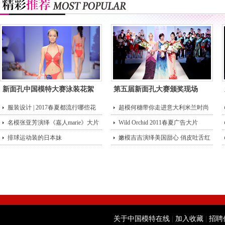
新面孔中国模特大赛泳装花絮
第五届新面孔大赛颁奖现场
服装设计 | 2017春夏都流行哪些花
超模何穗带你走进意大利米兰时尚
型？
名模张亚芳演绎《嘉人marie》大片
街头
Wild Orchid 2011春夏广告大片
排球运动装的日本妹
嫩模吉吉演绎美国甜心 俏皮吐舌红
唇诱
关于中国模特在线
|
加入收藏
|
招聘