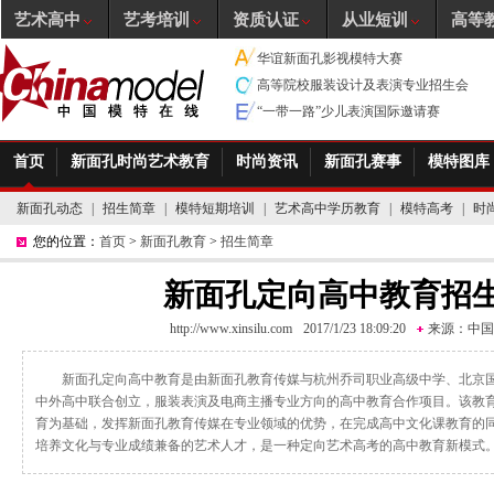
艺术高中
艺考培训
资质认证
从业短训
高等
华谊新面孔影视模特大赛
高等院校服装设计及表演专业招生会
“一带一路”少儿表演国际邀请赛
首页
新面孔时尚艺术教育
时尚资讯
新面孔赛事
模特图库
新面孔动态
|
招生简章
|
模特短期培训
|
艺术高中学历教育
|
模特高考
|
时
您的位置：
首页
>
新面孔教育
>
招生简章
新面孔定向高中教育招
http://www.xinsilu.com
2017/1/23 18:09:20
来源：
中国
新面孔定向高中教育是由新面孔教育传媒与杭州乔司职业高级中学、北京
中外高中联合创立，服装表演及电商主播专业方向的高中教育合作项目。该教
育为基础，发挥新面孔教育传媒在专业领域的优势，在完成高中文化课教育的
培养文化与专业成绩兼备的艺术人才，是一种定向艺术高考的高中教育新模式