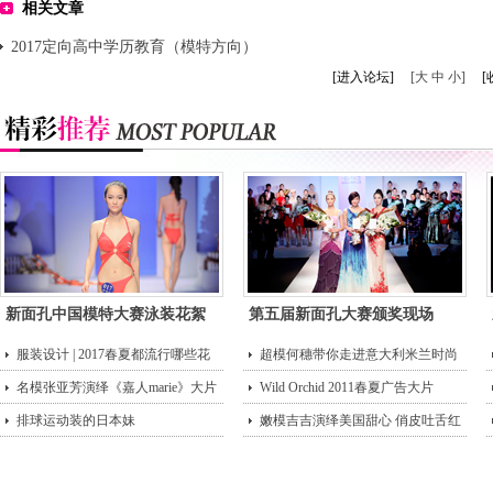
相关文章
2017定向高中学历教育（模特方向）
[进入论坛]
[大 中 小]
[
新面孔中国模特大赛泳装花絮
第五届新面孔大赛颁奖现场
服装设计 | 2017春夏都流行哪些花
超模何穗带你走进意大利米兰时尚
型？
名模张亚芳演绎《嘉人marie》大片
街头
Wild Orchid 2011春夏广告大片
排球运动装的日本妹
嫩模吉吉演绎美国甜心 俏皮吐舌红
唇诱