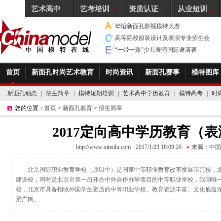
艺术高中
艺考培训
资质认证
从业短训
华谊新面孔影视模特大赛
高等院校服装设计及表演专业招生会
“一带一路”少儿表演国际邀请赛
首页
新面孔时尚艺术教育
时尚资讯
新面孔赛事
模特图库
新面孔动态
|
招生简章
|
模特短期培训
|
艺术高中学历教育
|
模特高考
|
时
您的位置：
首页
>
新面孔教育
>
招生简章
2017定向高中学历教育（
http://www.xinsilu.com
2017/1/23 18:09:20
来源：
中国
北京国际职业教育学校（原61中）是国家中等职业教育改革发展示范校，
建设校，同时是北京市第一所开办中外合作办学项目的中等职业学校，我国唯一
校，北京市具备招收外国学生资质的中等职业学校。教育资源丰富、文化底蕴
景广阔。