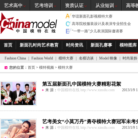
艺术高中
艺考培训
资质认证
从业短训
高等
华谊新面孔影视模特大赛
高等院校服装设计及表演专业招生会
“一带一路”少儿表演国际邀请赛
首页
新面孔时尚艺术教育
时尚资讯
新面孔赛事
模特图库
Fashion China
|
Fashion World
|
模特大赛
|
名模访谈
|
Model 映像
|
时尚装扮
您的位置：
首页
>
模特视频
>
模特大赛
第五届新面孔中国模特大赛精彩花絮
来 源：
中国模特在线 http://www.xinsilu.com
2013/1/9 15
艺考美女“小莫万丹”勇夺模特大赛冠军未考
来 源：
中国模特在线 http://www.xinsilu.com
2013/1/9 15