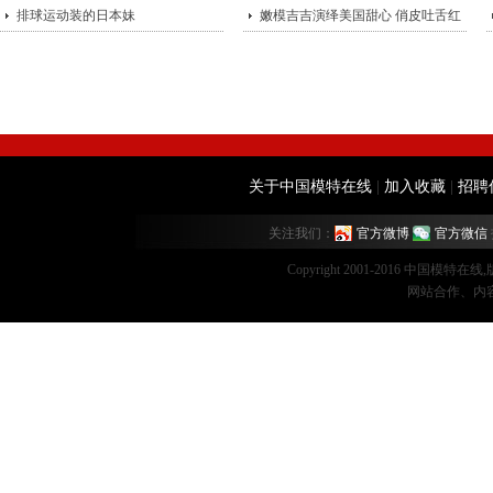
排球运动装的日本妹
嫩模吉吉演绎美国甜心 俏皮吐舌红
唇诱
关于中国模特在线
|
加入收藏
|
招聘
关注我们：
官方微博
官方微信
Copyright 2001-2016 中国模特在
网站合作、内容监督：