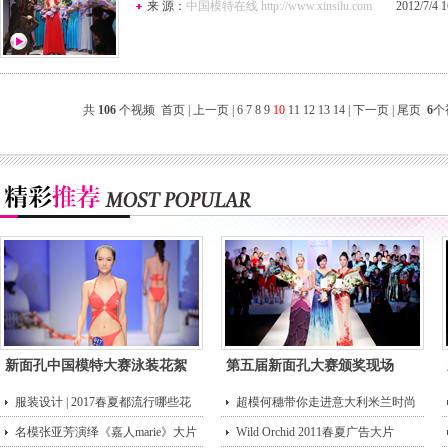
来 源：
中国模特在线 http://www.xinsilu.com
2012/7/4 16
共
106
个视频
首页
|
上一页
|
6
7
8
9
10
11
12
13
14
|
下一页
|
尾页
6
个
新面孔中国模特大赛泳装花絮
第五届新面孔大赛颁奖现场
服装设计 | 2017春夏都流行哪些花
超模何穗带你走进意大利米兰时尚
型？
名模张亚芳演绎《嘉人marie》大片
街头
Wild Orchid 2011春夏广告大片