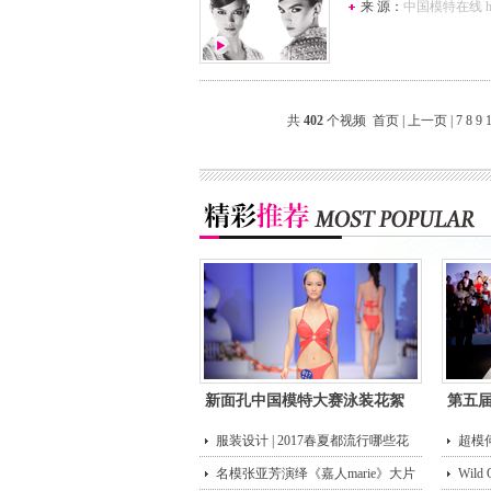
来 源：
中国模特在线 http:
共
402
个视频
首页
|
上一页
|
7
8
9
新面孔中国模特大赛泳装花絮
第五
服装设计 | 2017春夏都流行哪些花
超模
型？
名模张亚芳演绎《嘉人marie》大片
街头
Wild