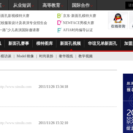
证
从业短训
高等教育
国际合作
新面孔影视模特大赛
京东·新面孔模特大赛
院校服装设计及表演专业招生会
NEWFACE男模大赛
带一路”少儿表演国际邀请赛
AFIA时尚编导认证
讯
新面孔赛事
模特图库
新面孔视频
华谊兄弟新面孔
加盟
名模访谈
|
Model 映像
|
时尚装扮
|
奢华视线
|
教学视频
//www.xinsilu.com
2011/11/26 15:34:18
//www.xinsilu.com
2011/11/26 15:32:10