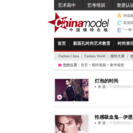
艺术高中
艺考培训
资质认
华谊
高等
“一
首页
新面孔时尚艺术教育
时尚资
Fashion China
|
Fashion World
|
模特大赛
|
您的位置：
首页
>
模特视频
>
奢华视线
灯泡的时尚
来 源：
中国模特在线 http:
性感吸血鬼—伊恩
来 源：
中国模特在线 http: