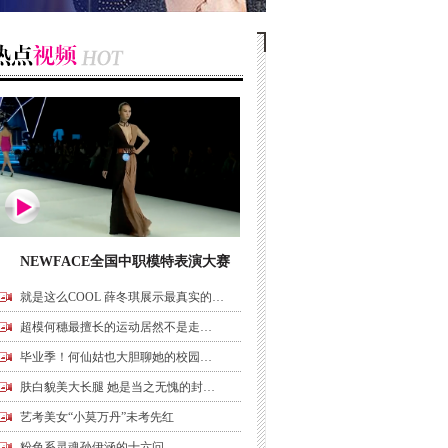
NEWFACE全国中职模特表演大赛
就是这么COOL 薛冬琪展示最真实的…
超模何穗最擅长的运动居然不是走…
毕业季！何仙姑也大胆聊她的校园…
肤白貌美大长腿 她是当之无愧的封…
艺考美女“小莫万丹”未考先红
粉色系灵魂孙伊涵的十六问