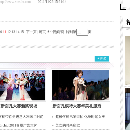
//www.xinsilu.com
2011/11/26 15:21:14
10
11
12
13
14
15
|
下一页
|
尾页
6
个视频/页 转到第
页
+更多
届新面孔大赛颁奖现场
新面孔模特大赛华美礼服秀
何穗带你走进意大利米兰时尚
超模何穗巴黎街拍 化身时髦女王
 Orchid 2011春夏广告大片
美女的时尚座驾