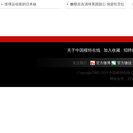
排球运动装的日本妹
嫩模吉吉演绎美国甜心 俏皮吐舌红
唇诱
关于中国模特在线
|
加入收藏
|
招聘
关注我们：
官方微博
官方微信
Copyright 2001-2016 中国模特在
网站合作、内容监督：