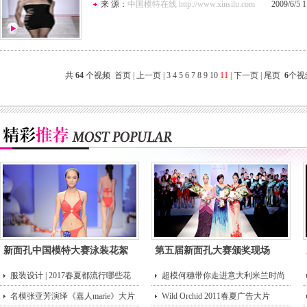
来 源：
中国模特在线 http://www.xinsilu.com
2009/6/5 11
共
64
个视频
首页
|
上一页
|
3
4
5
6
7
8
9
10
11
| 下一页 | 尾页
6
个视
新面孔中国模特大赛泳装花絮
第五届新面孔大赛颁奖现场
服装设计 | 2017春夏都流行哪些花
超模何穗带你走进意大利米兰时尚
型？
名模张亚芳演绎《嘉人marie》大片
街头
Wild Orchid 2011春夏广告大片