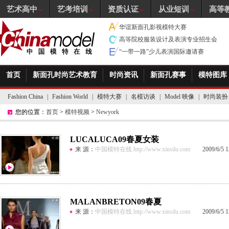
艺术高中
艺考培训
资质认证
从业短训
高等
华谊新面孔影视模特大赛
高等院校服装设计及表演专业招生会
“一带一路”少儿表演国际邀请赛
首页
新面孔时尚艺术教育
时尚资讯
新面孔赛事
模特图库
Fashion China
|
Fashion World
|
模特大赛
|
名模访谈
|
Model 映像
|
时尚装扮
您的位置：
首页
>
模特视频
>
Newyork
LUCALUCA09春夏女装
来 源：
中国模特在线 http://www.xinsilu.com
2009/6/5 12
MALANBRETON09春夏
来 源：
中国模特在线 http://www.xinsilu.com
2009/6/5 12