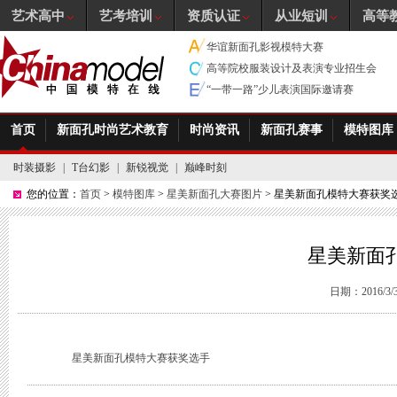
艺术高中
艺考培训
资质认证
从业短训
高等
华谊新面孔影视模特大赛
高等院校服装设计及表演专业招生会
“一带一路”少儿表演国际邀请赛
首页
新面孔时尚艺术教育
时尚资讯
新面孔赛事
模特图库
时装摄影
|
T台幻影
|
新锐视觉
|
巅峰时刻
您的位置：
首页
>
模特图库
>
星美新面孔大赛图片
> 星美新面孔模特大赛获奖
星美新面
日期：2016/3/30
星美新面孔模特大赛获奖选手