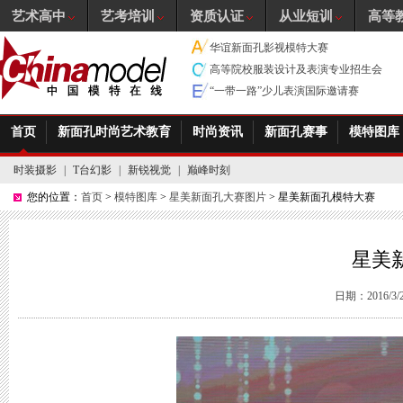
艺术高中
艺考培训
资质认证
从业短训
高等
华谊新面孔影视模特大赛
高等院校服装设计及表演专业招生会
“一带一路”少儿表演国际邀请赛
首页
新面孔时尚艺术教育
时尚资讯
新面孔赛事
模特图库
时装摄影
|
T台幻影
|
新锐视觉
|
巅峰时刻
您的位置：
首页
>
模特图库
>
星美新面孔大赛图片
> 星美新面孔模特大赛
星美
日期：2016/3/22