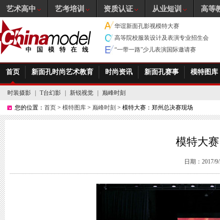
艺术高中
艺考培训
资质认证
从业短训
高等
华谊新面孔影视模特大赛
高等院校服装设计及表演专业招生会
“一带一路”少儿表演国际邀请赛
首页
新面孔时尚艺术教育
时尚资讯
新面孔赛事
模特图库
时装摄影
|
T台幻影
|
新锐视觉
|
巅峰时刻
您的位置：
首页
>
模特图库
>
巅峰时刻
> 模特大赛：郑州总决赛现场
模特大赛
日期：2017/9/2