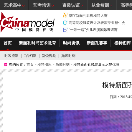
艺术高中
艺考培训
资质认证
从业短训
高等
华谊新面孔影视模特大赛
高等院校服装设计及表演专业招生会
“一带一路”少儿表演国际邀请赛
首页
新面孔时尚艺术教育
时尚资讯
新面孔赛事
模特图库
时装摄影
|
T台幻影
|
新锐视觉
|
巅峰时刻
您的位置：
首页
>
模特图库
>
巅峰时刻
> 模特新面孔晚装展示尽显优雅
模特新面
日期：2015/4/27