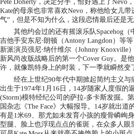
Pete Doherty，决定分手，恰好遇上了Ne
Kate的母亲也非常喜欢Nevo，称他给女儿
气”，但是不知为什么，这段恋情最后还是
其他约会过的还有摇滚乐队Spacehog
吉他手安东尼·朗顿（Antony Langdon
新派演员强尼·纳什维尔（Johnny Knoxvil
新风尚改版战略后的第一个Cover Guy。
许，就像凯特身上的时装，下一季就瞬然变
经在上世纪90年代中期掀起简约主义与病态美
出生于1974年1月16日，14岁随家人度假
(Storm)模特经纪公司的萨拉-多卡斯发掘
国杂志《The Face》大幅报导。14岁就出道的K
有是1米69、那尤如未发育小孩的瘦骨嶙峋
型腿、脸上也浮现点点的雀斑，在众多人眼
可是Kate Moss从来就毫不掩饰脸上的小斑