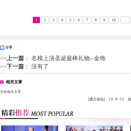
1
2
3
4
5
6
7
8
9
10
...
分享
：
<<
上一篇
：
名模上演圣诞最棒礼物--金饰
>>
下一篇
： 没有了
相关文章
没有相关文章
[进入论坛]
[大 中 小]
[