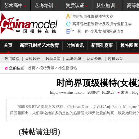
艺术高中
艺考培训
资质认证
从业短训
高等
华谊新面孔影视模特大赛
高等院校服装设计及表演专业招生会
“一带一路”少儿表演国际邀请赛
首页
新面孔时尚艺术教育
时尚资讯
新面孔赛事
模特图库
热点聚焦
|
天桥风云
|
风尚星闻
|
品味奢华
|
麻豆资讯
|
超模风采
您的位置：
首页
>
模特资讯
>
小鱼播报站
时尚界顶级模特(女模
http://www.xinsilu.com
2008/3/4 16:29:27
来源：
blog
2008 S/S RTW 春夏女装成衣 -- Christian Dior ，后台和Anja Rubik, Mo
间脱颖而出，人们谈论她最多的是他的热情惹火和天使般的纯真，以及她独特
（转帖请注明）