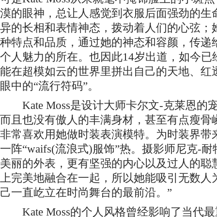
漠的眼神，总让人感觉到衣服后面强劲的生命力
异的长相和表情神态，拨动着人们的心弦；
种特点和品质，通过她的神态和容颜，传递
个人魅力的所在。也因此14岁出道，如今已经32
能在超模如云的世界里拼出自己的天地、红
眼中的“流行符码”。
Kate Moss是设计大师卡尔文-克莱恩
而且也没有傲人的丰满身材，甚至有点瘦骨
非常喜欢用她做时装表演模特。为时装界带
一阵“waifs(流浪式)服饰”热。摄影师尼克-
美丽的外表，更有坚强的内心以及过人的聪
上完美地融合在一起，所以她能吸引无数人
己一直屹立在时尚舞台的最前沿。”
Kate Moss的个人风格曾经影响了当代