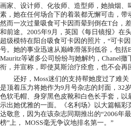
画家、设计师、化妆师、造型师，她抽烟、
素，她在任何场合下的着装都无懈可击，带
然而一次过量吸食可卡因而晕到倒在T台，
和前途。2005年9月，英国《每日镜报》在
超级模特在阳台吸食可卡因的照片，“可卡因
号。她的事业迅速从巅峰滑落到低谷，包括Burbe
Mauritz等诸多公司纷纷与她解约，Chane
衔，并宣称，即使莫斯治疗痊愈，也不会再
还好，Moss迷们的支持帮她度过了难关
是顶着压力将她作为9月号杂志的封面，32
色软毛帽、身穿黑色皮靴和白色长手套，以
示出她优雅的一面。《名利场》以大篇幅彩
达敬意，因为在该杂志同期推出的“2006年
榜”上， MOSS毫无争议地排名第一。”