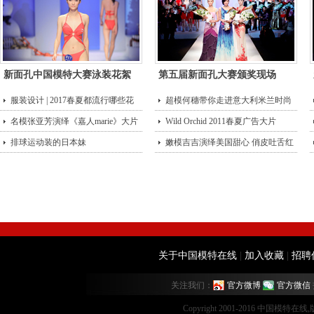
新面孔中国模特大赛泳装花絮
第五届新面孔大赛颁奖现场
服装设计 | 2017春夏都流行哪些花
超模何穗带你走进意大利米兰时尚
型？
名模张亚芳演绎《嘉人marie》大片
街头
Wild Orchid 2011春夏广告大片
排球运动装的日本妹
嫩模吉吉演绎美国甜心 俏皮吐舌红
唇诱
关于中国模特在线
|
加入收藏
|
招聘
关注我们：
官方微博
官方微信
Copyright 2001-2016 中国模特在