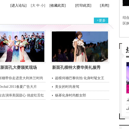
[进入论坛]
[大 中 小]
[收藏此页]
[打印此页]
[关闭]
结
+更多
区执
届新面孔大赛颁奖现场
新面孔模特大赛华美礼服秀
何穗带你走进意大利米兰时尚
超模何穗巴黎街拍 化身时髦女王
 Orchid 2011春夏广告大片
美女的时尚座驾
吉吉演绎美国甜心 俏皮吐舌红
杨幂化身时尚酷女郎