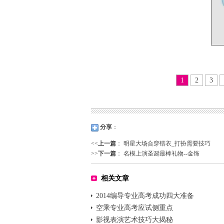
1
2
3
分享
：
<<
上一篇
：
明星大场合穿错衣_打扮需要技巧
>>
下一篇
：
名模上演圣诞最棒礼物--金饰
相关文章
2014编导专业高考成功四大准备
空乘专业高考应试侧重点
影视表演艺术技巧大揭秘