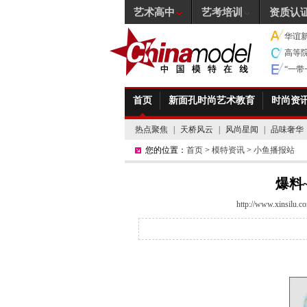
艺术高中
艺考培训
资质认
华谊
高等
“一
首页
新面孔时尚艺术教育
时尚资
热点聚焦
|
天桥风云
|
风尚星闻
|
品味奢华
您的位置：
首页
>
模特资讯
>
小鱼播报站
爆料
http://www.xinsilu.c