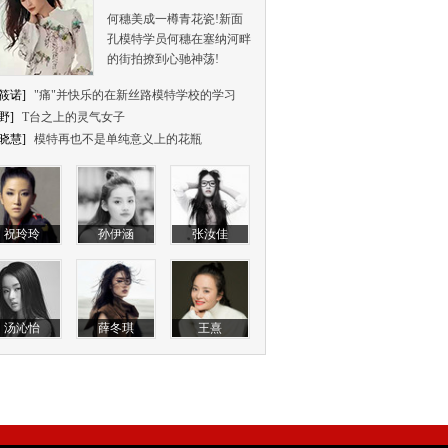
何穗美成一樽青花瓷!新面
孔模特学员何穗在塞纳河畔
的街拍撩到心驰神荡!
筱诺]
"痛"并快乐的在新丝路模特学校的学习
野]
T台之上的灵气女子
晓慧]
模特再也不是单纯意义上的花瓶
祝玲玲
孙伊涵
张汝佳
汤沁怡
薛冬琪
王熹