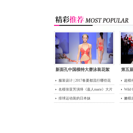
新面孔中国模特大赛泳装花絮
第五
服装设计 | 2017春夏都流行哪些花
超模
型？
名模张亚芳演绎《嘉人marie》大片
街头
Wild
排球运动装的日本妹
嫩模
唇诱