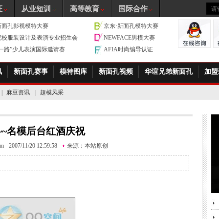
证
从业短训
高等教育
国际合作
新面孔影视模特大赛
京东·新面孔模特大赛
院校服装设计及表演专业招生会
NEWFACE男模大赛
带一路”少儿表演国际邀请赛
AFIA时尚编导认证
讯
新面孔赛事
模特图库
新面孔视频
华谊兄弟新面孔
加盟
|
麻豆资讯
|
超模风采
~~名模后台红酒庆祝
om
2007/11/20 12:59:58
来源：
本站原创