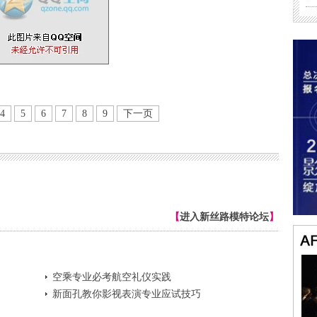
4
5
6
7
8
9
下一页
【
进入新丝路模特论坛
】
空乘专业必考航空礼仪实践
新面孔教你影视表演专业应试技巧