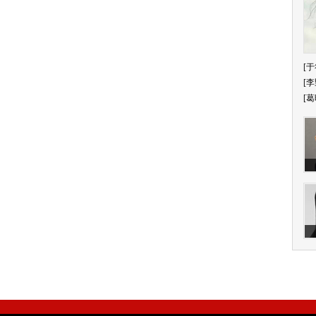
[于
[李
[葛