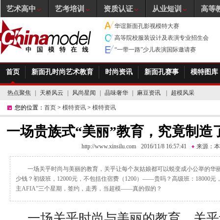
艺术高中
艺考培训
资质认证
从业短训
高等
华谊新面孔影视模特大赛
高等院校服装设计及表演专业招生会
“一带一路”少儿表演国际邀请赛
首页
新面孔时尚艺术教育
时尚资讯
新面孔赛事
模特图库
热点聚焦
|
天桥风云
|
风尚星闻
|
品味奢华
|
麻豆资讯
|
超模风采
您的位置：
首页
>
模特资讯
>
模特资讯
一场贵族式“美丽”教育，究竟制造
http://www.xinsilu.com
2016/11/8 16:57:41
来源：
本
​一场关乎时尚与美丽的教育，关乎让每个灰姑娘都可以蜕变成小公举的华
少钱？初级班，12000元，不包括住宿费（1200）——贵吗？高级班：18000元
主AFIA”三个星期，签约，走秀，当超模——真的假的？
​ 一场关乎时尚与美丽的教育，关乎