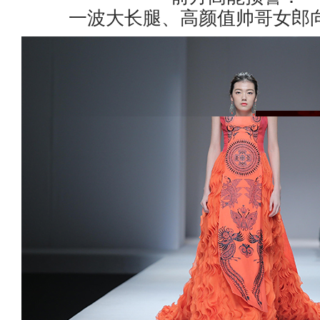
一波大长腿、高颜值帅哥女郎