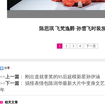
陈思琪 飞梵逸爵·孙雪飞时装
1
2
3
4
下一页
分享
：
<<
上一篇
：
刚出道就拿奖的95后超模新星孙伊涵
>>
下一篇
：
搞怪表情包陈润华最新大片中变身文艺
年
相关文章