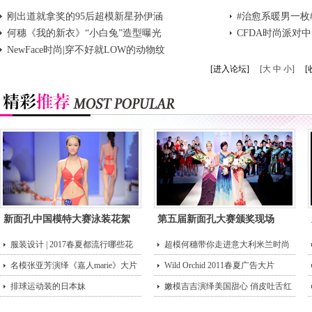
刚出道就拿奖的95后超模新星孙伊涵
#治愈系暖男一枚
何穗《我的新衣》“小白兔”造型曝光
CFDA时尚派对
NewFace时尚|穿不好就LOW的动物纹
眼！！！
[进入论坛]
[大 中 小]
[
新面孔中国模特大赛泳装花絮
第五届新面孔大赛颁奖现场
服装设计 | 2017春夏都流行哪些花
超模何穗带你走进意大利米兰时尚
型？
名模张亚芳演绎《嘉人marie》大片
街头
Wild Orchid 2011春夏广告大片
排球运动装的日本妹
嫩模吉吉演绎美国甜心 俏皮吐舌红
唇诱