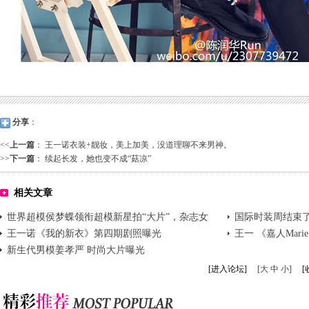
分享
：
<<
上一篇
：
王一诺衣装+靓妆，美上加美，没道理聊不来男神。
>>
下一篇
：
续起长发，她也变不成“菇凉”
相关文章
世界超模侯梦蝶领衔超模新星拍“大片”，杂志女
国际时装周结束
王魏小涵白衬衣抢镜
王一诺《我的新衣》第四期剧照曝光
王一 《嘉人Mari
新生代男模姜孝严 时尚大片曝光
大片
[进入论坛]
[大 中 小]
[