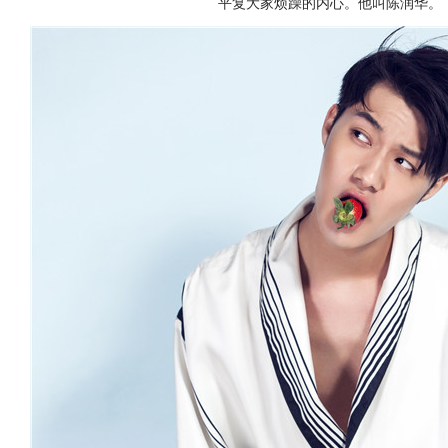
平复大家烦躁的内心。他叫陈润华。