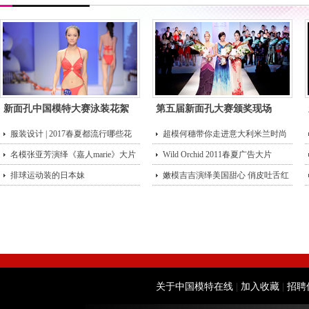
新面孔中国模特大赛泳装花絮
第五届新面孔大赛颁奖现场
服装设计 | 2017春夏都流行哪些花
超模何穗带你走进意大利米兰时尚
型？
名模张亚芳演绎《嘉人marie》大片
街头
Wild Orchid 2011春夏广告大片
排球运动装的日本妹
嫩模吉吉演绎美国甜心 俏皮吐舌红
唇诱
关于中国模特在线
|
加入收藏
|
招聘