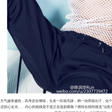
天气越来越热，高考还在继续，头发一吹就毛躁，稍一动弹就出汗，化
还担心走光.......内心的烦躁是不是正在急剧膨胀？模特在线特推送“治