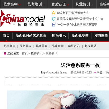
艺术高中
艺考培训
资质认证
从业短训
高等
华谊新面孔影视模特大赛
高等院校服装设计及表演专业招生会
“一带一路”少儿表演国际邀请赛
首页
新面孔时尚艺术教育
时尚资讯
新面孔赛事
模特图库
热点聚焦
|
天桥风云
|
风尚星闻
|
品味奢华
|
麻豆资讯
|
超模风采
您的位置：
首页
>
模特资讯
>
模特资讯
送治愈系暖男一枚
http://www.xinsilu.com
2016/6/6 11:40:13
来源：
本