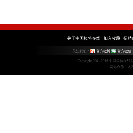
关于中国模特在线
|
加入收藏
|
招聘
关注我们：
官方微博
官方微信
Copyright 2001-2016 中国模特在
网站合作、内容监督：