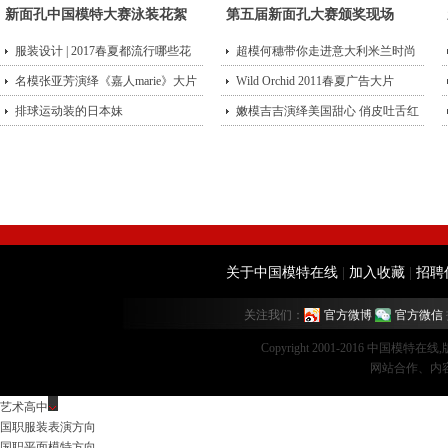
新面孔中国模特大赛泳装花絮
第五届新面孔大赛颁奖现场
服装设计 | 2017春夏都流行哪些花
超模何穗带你走进意大利米兰时尚
型？
名模张亚芳演绎《嘉人marie》大片
街头
Wild Orchid 2011春夏广告大片
排球运动装的日本妹
嫩模吉吉演绎美国甜心 俏皮吐舌红
唇诱
关于中国模特在线
|
加入收藏
|
招聘
关注我们：
官方微博
官方微信
Copyright 2001-2016 中国模特在
网站合作、内容监督：
艺术高中
国职服装表演方向
国职平面模特方向