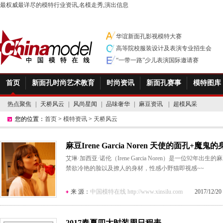
最权威最详尽的模特行业资讯,名模走秀,演出信息
华谊新面孔影视模特大赛
高等院校服装设计及表演专业招生会
“一带一路”少儿表演国际邀请赛
首页
新面孔时尚艺术教育
时尚资讯
新面孔赛事
模特图库
热点聚焦
|
天桥风云
|
风尚星闻
|
品味奢华
|
麻豆资讯
|
超模风采
您的位置：
首页
>
模特资讯
>
天桥风云
麻豆Irene Garcia Noren 天使的面孔+魔鬼
艾琳·加西亚·诺伦（Irene Garcia Noren）是一位92
禁欲冷艳的脸以及撩人的身材，性感小野猫即视感~~
来 源：
中国模特在线 http://www.xinsilu.com
2017/12/20 1
2017春夏四大时装周日程表