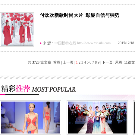
付欢欢新款时尚大片 彰显自信与强势
来 源：
中国模特在线 http://www.xinsilu.com
2015/12/18 1
共
3723
篇文章 首页 | 上一页 |
1
2
3
4
5
6
7
8
9
|
下一页
|
尾页
11
篇文